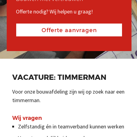
REFERENTIES
Offerte nodig? Wij helpen u graag!
Offerte nodig? Wij helpen u graag!
Offerte nodig? Wij helpen u graag!
CONTACT
Offerte aanvragen
Offerte aanvragen
Offerte aanvragen
Search
Zoeken
naar
VACATURE: TIMMERMAN
Voor onze bouwafdeling zijn wij op zoek naar een
timmerman.
Wij vragen
Zelfstandig én in teamverband kunnen werken