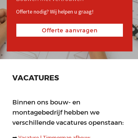
REFERENTIES
Offerte nodig? Wij helpen u graag!
Offerte nodig? Wij helpen u graag!
Offerte nodig? Wij helpen u graag!
CONTACT
Offerte aanvragen
Offerte aanvragen
Offerte aanvragen
Search
Zoeken
naar
VACATURES
Binnen ons bouw- en
montagebedrijf hebben we
verschillende vacatures openstaan:
➡️
Vacature | Timmerman afbouw