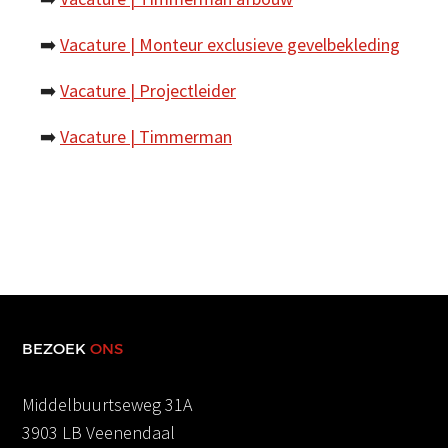
➡️
Vacature | Monteur exclusieve gevelbekleding
➡️
Vacature | Projectleider
➡️
Vacature | Timmerman
BEZOEK
ONS
Middelbuurtseweg 31A
3903 LB Veenendaal