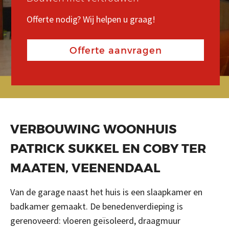
REFERENTIES
Offerte nodig? Wij helpen u graag!
Offerte nodig? Wij helpen u graag!
Offerte nodig? Wij helpen u graag!
CONTACT
Offerte aanvragen
Offerte aanvragen
Offerte aanvragen
Search
Zoeken
naar
VERBOUWING WOONHUIS
PATRICK SUKKEL EN COBY TER
MAATEN, VEENENDAAL
Van de garage naast het huis is een slaapkamer en
badkamer gemaakt. De benedenverdieping is
gerenoveerd: vloeren geïsoleerd, draagmuur