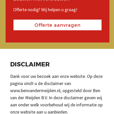
REFERENTIES
Offerte nodig? Wij helpen u graag!
Offerte nodig? Wij helpen u graag!
Offerte nodig? Wij helpen u graag!
CONTACT
Offerte aanvragen
Offerte aanvragen
Offerte aanvragen
Search
Zoeken
naar
DISCLAIMER
Dank voor uw bezoek aan onze website. Op deze
pagina vindt u de disclaimer van
www.benvandermeijden.nl, opgesteld door Ben
van der Meijden B.V. In deze disclaimer geven wij
aan onder welk voorbehoud wij de informatie op
onze website aan u aanbieden.