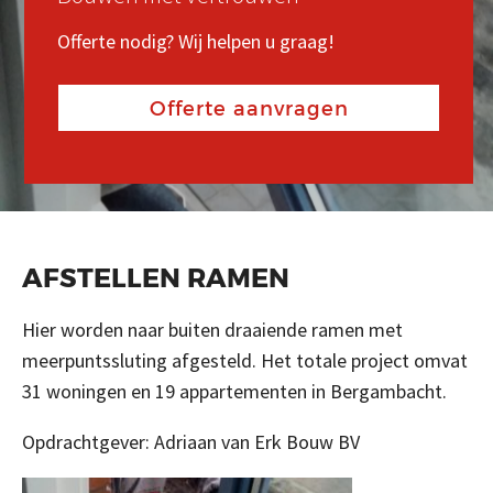
REFERENTIES
Offerte nodig? Wij helpen u graag!
Offerte nodig? Wij helpen u graag!
Offerte nodig? Wij helpen u graag!
CONTACT
Offerte aanvragen
Offerte aanvragen
Offerte aanvragen
Search
Zoeken
naar
AFSTELLEN RAMEN
Hier worden naar buiten draaiende ramen met
meerpuntssluting afgesteld. Het totale project omvat
31 woningen en 19 appartementen in Bergambacht.
Opdrachtgever: Adriaan van Erk Bouw BV